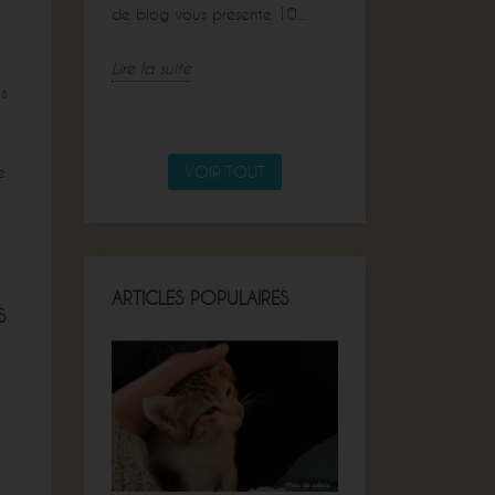
de blog vous présente 10...
Lire la suite
Lire la suite
s
VOIR TOUT
e
ARTICLES POPULAIRES
S