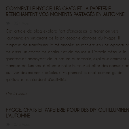
COMMENT LE HYGGE, LES CHATS ET LA PAPETERIE
RÉENCHANTENT VOS MOMENTS PARTAGÉS EN AUTOMNE
1321 Vues
Cet article de blog explore l'art d'embrasser la transition vers
l'automne en s'inspirant de la philosophie danoise du hygge. Il
propose de transformer la mélancolie saisonnière en une opportuni
de créer un cocon de chaleur et de douceur. L'article détaille le
spectacle flamboyant de la nature automnale, explique comment l
manque de luminosité affecte notre humeur et offre des conseils p
cultiver des moments précieux. En prenant le chat comme guide
spirituel et en s'aidant d'activités...
Lire la suite
HYGGE, CHATS ET PAPETERIE POUR DES DIY QUI ILLUMINEN
L'AUTOMNE
1078 Vues