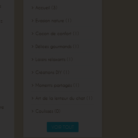
e
Accueil (3)
Evasion nature (1)
ez
Cocon de confort (1)
Délices gourmands (1)
Loisirs relaxants (1)
Créations DIY (1)
Moments partagés (1)
Art de la lenteur du chat (1)
vre
Coulisses (0)
VOIR TOUT