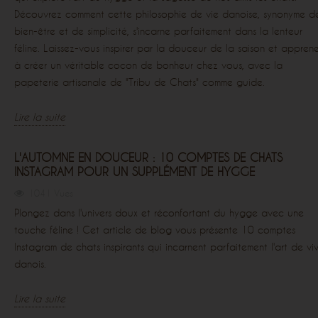
Découvrez comment cette philosophie de vie danoise, synonyme d
bien-être et de simplicité, s'incarne parfaitement dans la lenteur
féline. Laissez-vous inspirer par la douceur de la saison et appren
à créer un véritable cocon de bonheur chez vous, avec la
papeterie artisanale de "Tribu de Chats" comme guide.
Lire la suite
L'AUTOMNE EN DOUCEUR : 10 COMPTES DE CHATS
INSTAGRAM POUR UN SUPPLÉMENT DE HYGGE
1041 Vues
Plongez dans l'univers doux et réconfortant du hygge avec une
touche féline ! Cet article de blog vous présente 10 comptes
Instagram de chats inspirants qui incarnent parfaitement l'art de vi
danois.
Lire la suite