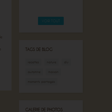
VOIR TOUT
de
s
TAGS DE BLOG
recettes
nature
diy
automne
maison
moments partagés
GALERIE DE PHOTOS