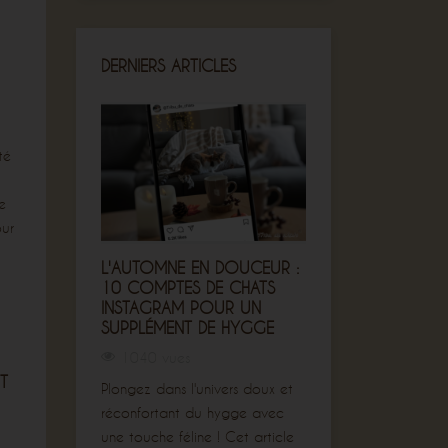
DERNIERS ARTICLES
té
e
our
L'AUTOMNE EN DOUCEUR :
L'ART DE LA LE
10 COMPTES DE CHATS
EN AUTOMNE
INSTAGRAM POUR UN
738 vues
SUPPLÉMENT DE HYGGE
Plongez dans l'a
1040 vues
chaleureuse de l
T
Plongez dans l'univers doux et
cet article qui ex
réconfortant du hygge avec
hygge et la sages
une touche féline ! Cet article