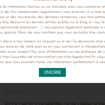
ra les informations fournies sur ce formulaire pour vous contacter 
Lire la suite
qu'à des fins commerciales: régulièrement vous recevrez un e-mail q
que et des nouveautés, des dernières tendances, vous fera partage
s fera découvrir les derniers articles publiés sur le blog, et vous fer
L'AUTOMNE À LA MAISON: DOUX INSTANTS ENTRE HYGGE,
CHAT ET PAPETERIE FANTAISIE
ceptionnelle, promotions…), vous pourrez également participer à
s gratuits. Merci de nous confirmer que vous souhaitez être cont
773 Vues
L'automne est une saison de contrastes : la nature flamboie mais
d'avis à tout moment en cliquant sur le lien Se désinscrire sit
notre moral peut flancher. Cet article vous propose une douce
vous recevez de notre part, ou en nous contactant à tribudechat
tions avec respect. Pour plus d'informations sur nos pratiques de co
réponse à la grisaille : le hygge. Plongez dans cet art de vivre
eb http://www.tribu-de-chats.com/service-infos-legales.html En cliq
danois pour réinventer votre intérieur en un cocon chaleureux et
z que nous puissions traiter vos informations conformément à ces
réconfortant. En suivant les leçons de nos maîtres zen à moustaches
les chats, et en vous entourant de jolis objets comme la papeterie
créative, apprenez à savourer la lenteur, le confort et les plaisirs
simples pour faire de l'automne...
Lire la suite
HYGGE, CHAT ET JOLIE PAPETERIE : LE TRIO PARFAIT POUR