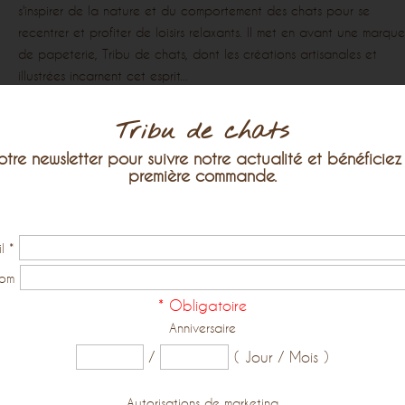
s'inspirer de la nature et du comportement des chats pour se
recentrer et profiter de loisirs relaxants. Il met en avant une marque
de papeterie, Tribu de chats, dont les créations artisanales et
illustrées incarnent cet esprit...
Lire la suite
Tribu de chats
otre newsletter pour suivre notre actualité et bénéficie
L’ART D'APPRÉCIER LES SAVEURS DE L'AUTOMNE AVEC LE
première commande.
HYGGE, LES CHATS ET LA PAPETERIE
806 Vues
Cet article est une invitation à transformer sa perception de
il
*
l'automne, en passant de la mélancolie à une célébration de la
nom
douceur. Il propose d'adopter le "hygge", l'art de vivre danois, en 
*
Obligatoire
concentrant sur les plaisirs culinaires de la saison avec des idées 
Anniversaire
recettes réconfortantes. S'inspirant de la sagesse des chats, maîtres
incontestés du cocooning, et en suggérant l'utilisation d'une belle
/
( Jour / Mois )
papeterie pour créer des rituels, le texte guide le lecteur pour fair
de l'automne une...
Autorisations de marketing